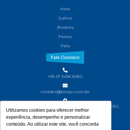
Aves
Suínos
Bovinos
Peixes
Pets
Fale Conosco
+55 47 3456 5080
contato@biosyn.com.br
Rua João Jaime Faria, S/N Bairro Corveta, Araquari/SC
Utilizamos cookies para oferecer melhor
CEP: 89245-000
experiência, desempenho e personalizar
conteúdo. Ao utilizar este site, você concorda