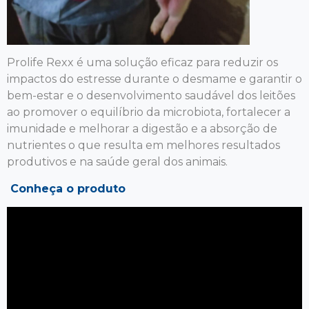
Prolife Rexx é uma solução eficaz para reduzir os
impactos do estresse durante o desmame e garantir o
bem-estar e o desenvolvimento saudável dos leitões
ao promover o equilíbrio da microbiota, fortalecer a
imunidade e melhorar a digestão e a absorção de
nutrientes o que resulta em melhores resultados
produtivos e na saúde geral dos animais.
Conheça o produto