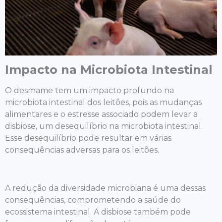
Impacto na Microbiota Intestinal
O desmame tem um impacto profundo na
microbiota intestinal dos leitões, pois as mudanças
alimentares e o estresse associado podem levar a
disbiose, um desequilíbrio na microbiota intestinal.
Esse desequilíbrio pode resultar em várias
consequências adversas para os leitões.
A redução da diversidade microbiana é uma dessas
consequências, comprometendo a saúde do
ecossistema intestinal. A disbiose também pode