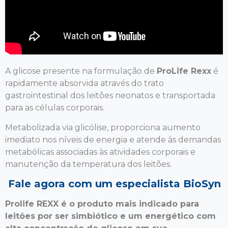
A glicose presente na formulação de
ProLife Rexx
é
rapidamente absorvida através do trato
gastrointestinal dos leitões neonatos e transportada
para as células corporais.
Metabolizada via glicólise, proporciona aumento
imediato nos níveis de energia e atende às demandas
metabólicas associadas às atividades corporais e
manutenção da temperatura dos leitões.
Fale agora com um especialista BioSyn
Prolife REXX é o produto mais indicado para
leitões por ser simbiótico e um energético com