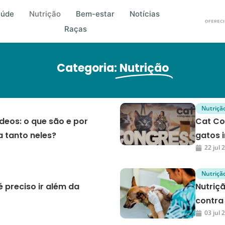
aúde
Nutrição
Bem-estar
Notícias
Raças
Categoria:
Nutrição
Nutriçã
deos: o que são e por
Cat Co
a tanto neles?
gatos 
22 jul 
Nutriçã
 preciso ir além da
Nutriçã
contra
03 jul 