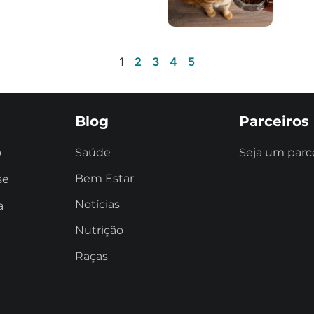
1
2
3
4
5
Blog
Parceiros
o
Saúde
Seja um parc
Bem Estar
se
Notícias
a
Nutrição
Raças