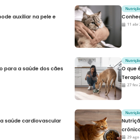
Nutriçã
de auxiliar na pele e
Conheç
11 abr
Nutriçã
o para a saúde dos cães
O que 
Terapia
27 fev
Nutriçã
 a saúde cardiovascular
Nutriç
crônic
29 ago