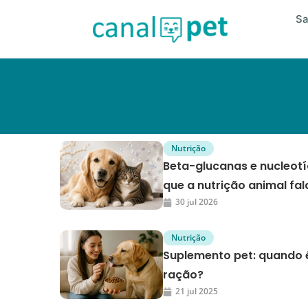
S
Nutrição
Beta-glucanas e nucleotí
que a nutrição animal fal
30 jul 2026
Nutrição
Suplemento pet: quando é
ração?
21 jul 2025