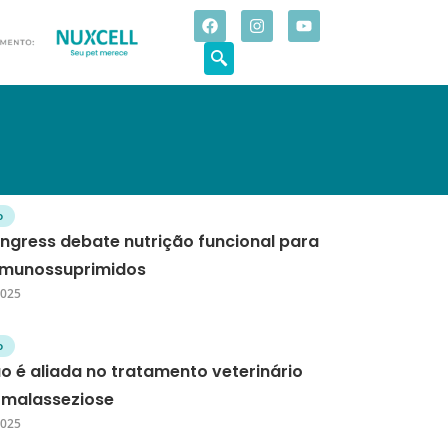
o
ngress debate nutrição funcional para
imunossuprimidos
2025
o
o é aliada no tratamento veterinário
 malasseziose
2025