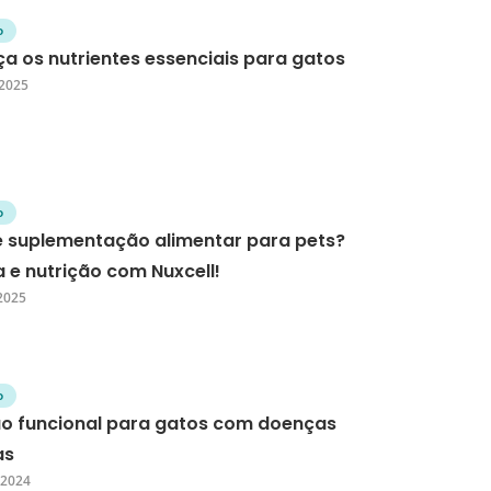
o
a os nutrientes essenciais para gatos
 2025
o
é suplementação alimentar para pets?
 e nutrição com Nuxcell!
 2025
o
ão funcional para gatos com doenças
as
 2024