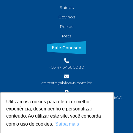
Suínos
Bovinos
Peixes
Pets
Fale Conosco
+55 47 3456 5080
contato@biosyn.com.br
Rua João Jaime Faria, S/N Bairro Corveta, Araquari/SC
Utilizamos cookies para oferecer melhor
CEP: 89245-000
experiência, desempenho e personalizar
conteúdo. Ao utilizar este site, você concorda
com o uso de cookies.
Saiba mais