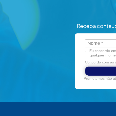
Receba conteúd
Eu concordo em 
qualquer mome
Concordo com as d
Prometemos não uti