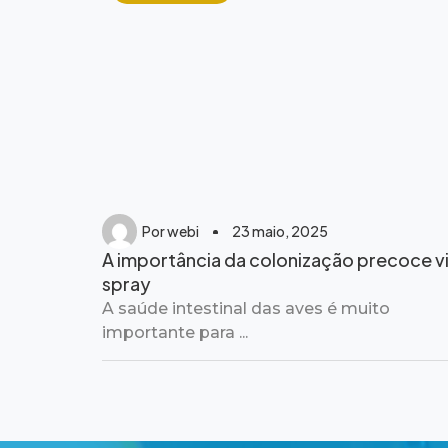
Por
webi
23 maio, 2025
A importância da colonização precoce v
spray
A saúde intestinal das aves é muito
importante para ...