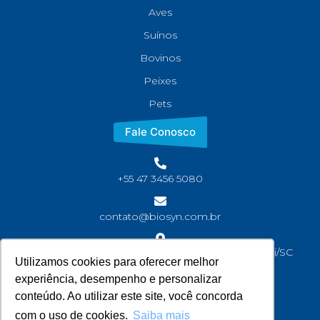
Aves
Suínos
Bovinos
Peixes
Pets
Fale Conosco
+55 47 3456 5080
contato@biosyn.com.br
Rua João Jaime Faria, S/N Bairro Corveta, Araquari/SC
Utilizamos cookies para oferecer melhor
CEP: 89245-000
experiência, desempenho e personalizar
conteúdo. Ao utilizar este site, você concorda
com o uso de cookies.
Saiba mais