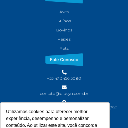
Aves
Suínos
Bovinos
Peixes
Pets
Fale Conosco
+55 47 3456 5080
contato@biosyn.com.br
Rua João Jaime Faria, S/N Bairro Corveta, Araquari/SC
Utilizamos cookies para oferecer melhor
CEP: 89245-000
experiência, desempenho e personalizar
conteúdo. Ao utilizar este site, você concorda