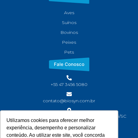
Aves
Suínos
Bovinos
Peixes
Pets
Fale Conosco
+55 47 3456 5080
contato@biosyn.com.br
Rua João Jaime Faria, S/N Bairro Corveta, Araquari/SC
Utilizamos cookies para oferecer melhor
CEP: 89245-000
experiência, desempenho e personalizar
conteúdo. Ao utilizar este site, você concorda