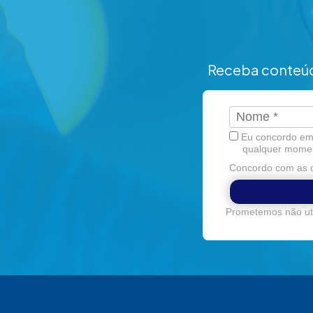
Receba conteúd
Eu concordo em 
qualquer mome
Concordo com as d
Prometemos não uti