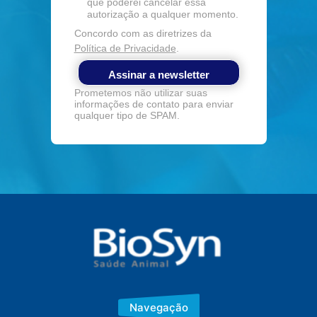
que poderei cancelar essa
autorização a qualquer momento.
Concordo com as diretrizes da
Política de Privacidade
.
Assinar a newsletter
Prometemos não utilizar suas
informações de contato para enviar
qualquer tipo de SPAM.
Navegação