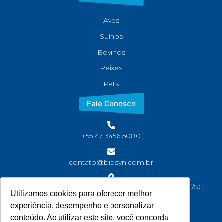
Aves
Suínos
Bovinos
Peixes
Pets
Fale Conosco
+55 47 3456 5080
contato@biosyn.com.br
Rua João Jaime Faria, S/N Bairro Corveta, Araquari/SC
Utilizamos cookies para oferecer melhor
CEP: 89245-000
experiência, desempenho e personalizar
conteúdo. Ao utilizar este site, você concorda