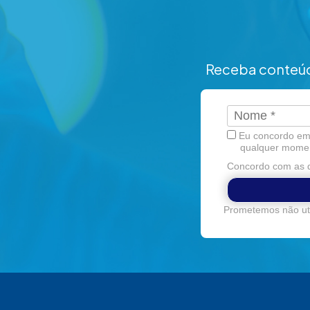
Receba conteúd
Eu concordo em 
qualquer mome
Concordo com as d
Prometemos não uti