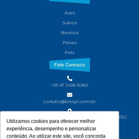
Aves
Suínos
Bovinos
Peixes
Pets
Fale Conosco
+55 47 3456 5080
contato@biosyn.com.br
Rua João Jaime Faria, S/N Bairro Corveta, Araquari/SC
Utilizamos cookies para oferecer melhor
CEP: 89245-000
experiência, desempenho e personalizar
conteúdo. Ao utilizar este site, você concorda