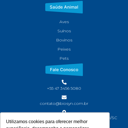
Saúde Animal
Aves
Suínos
Bovinos
Peixes
Pets
Fale Conosco
+55 47 3456 5080
contato@biosyn.com.br
Rua João Jaime Faria, S/N Bairro Corveta, Araquari/SC
Utilizamos cookies para oferecer melhor
CEP: 89245-000