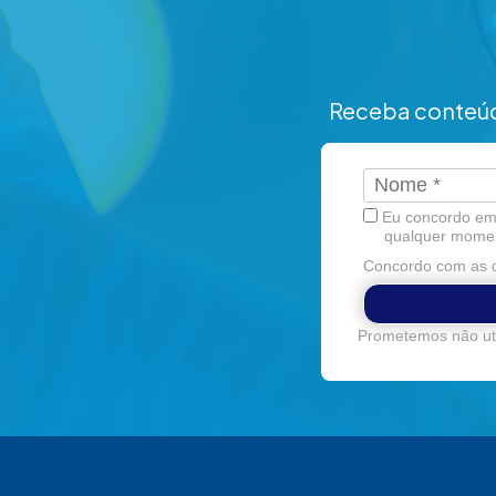
Receba conteúd
Eu concordo em 
qualquer mome
Concordo com as d
Prometemos não uti