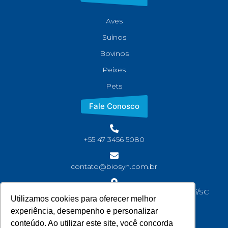
Aves
Suínos
Bovinos
Peixes
Pets
Fale Conosco
+55 47 3456 5080
contato@biosyn.com.br
Rua João Jaime Faria, S/N Bairro Corveta, Araquari/SC
Utilizamos cookies para oferecer melhor
CEP: 89245-000
experiência, desempenho e personalizar
conteúdo. Ao utilizar este site, você concorda