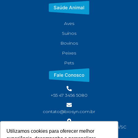
Saúde Animal
Aves
Suínos
Bovinos
Peixes
Pets
Fale Conosco
+55 47 3456 5080
contato@biosyn.com.br
Rua João Jaime Faria, S/N Bairro Corveta, Araquari/SC
Utilizamos cookies para oferecer melhor
CEP: 89245-000