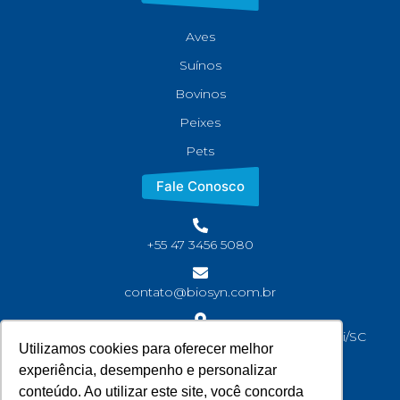
Aves
Suínos
Bovinos
Peixes
Pets
Fale Conosco
+55 47 3456 5080
contato@biosyn.com.br
Rua João Jaime Faria, S/N Bairro Corveta, Araquari/SC
Utilizamos cookies para oferecer melhor
CEP: 89245-000
experiência, desempenho e personalizar
conteúdo. Ao utilizar este site, você concorda