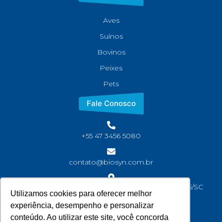
Aves
Suínos
Bovinos
Peixes
Pets
Fale Conosco
+55 47 3456 5080
contato@biosyn.com.br
Rua João Jaime Faria, S/N Bairro Corveta, Araquari/SC
Utilizamos cookies para oferecer melhor
CEP: 89245-000
experiência, desempenho e personalizar
conteúdo. Ao utilizar este site, você concorda