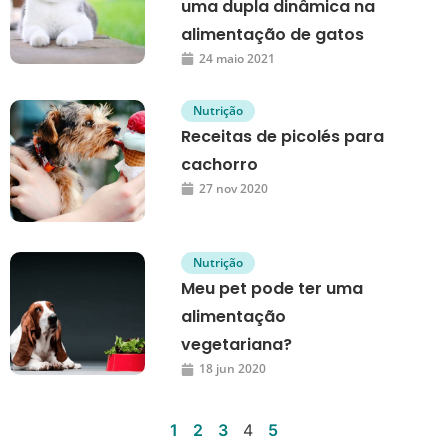
uma dupla dinâmica na
alimentação de gatos
24 maio 2021
Nutrição
Receitas de picolés para
cachorro
27 nov 2020
Nutrição
Meu pet pode ter uma
alimentação
vegetariana?
18 jun 2020
1
2
3
4
5