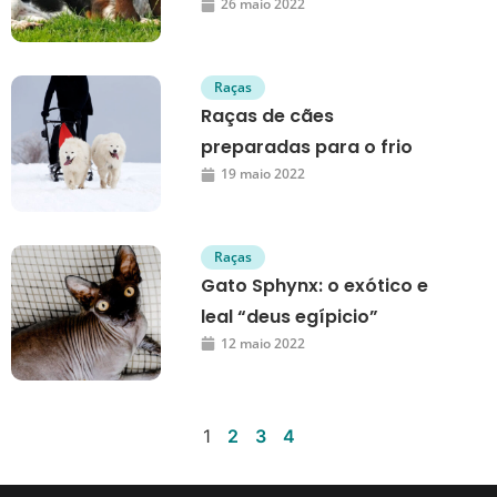
26 maio 2022
Raças
Raças de cães
preparadas para o frio
19 maio 2022
Raças
Gato Sphynx: o exótico e
leal “deus egípicio”
12 maio 2022
1
2
3
4