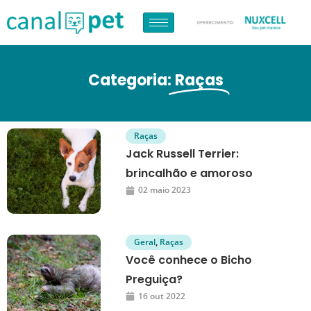
Categoria:
Raças
Raças
Jack Russell Terrier:
brincalhão e amoroso
02 maio 2023
Geral
,
Raças
Você conhece o Bicho
Preguiça?
16 out 2022