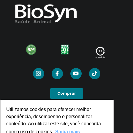
Comprar
Utilizamos cookies para oferecer melhor
Utilizamos cookies para oferecer melhor
SEJA UM PDV
experiência, desempenho e personalizar
experiência, desempenho e personalizar
conteúdo. Ao utilizar este site, você concorda
conteúdo. Ao utilizar este site, você concorda
com o uso de cookies.
com o uso de cookies.
Saiba mais
Saiba mais