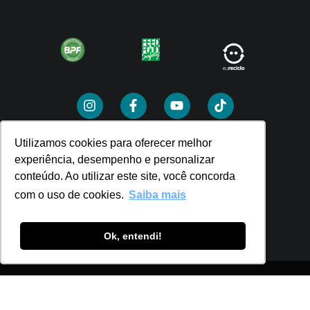
Utilizamos cookies para oferecer melhor
Utilizamos cookies para oferecer melhor
Comprar
experiência, desempenho e personalizar
experiência, desempenho e personalizar
conteúdo. Ao utilizar este site, você concorda
conteúdo. Ao utilizar este site, você concorda
SEJA UM PDV
com o uso de cookies.
com o uso de cookies.
Saiba mais
Saiba mais
Ok, entendi!
Ok, entendi!
Política de Privacidade