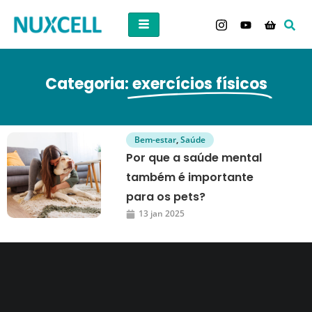
Categoria:
exercícios físicos
Bem-estar
,
Saúde
Por que a saúde mental
também é importante
para os pets?
13 jan 2025