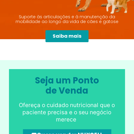
Suporte às articulações e à manutenção da
mobilidade ao longo da vida de cães e gatose
Saiba mais
Seja um Ponto
de Venda
Ofereça o cuidado nutricional que o
paciente precisa e o seu negócio
merece