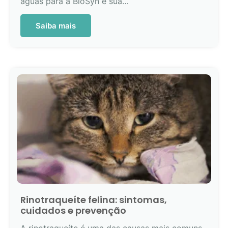
águas para a BioSyn e sua…
Saiba mais
Rinotraqueíte felina: sintomas,
cuidados e prevenção