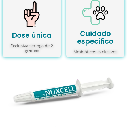
desafios
sempre.
Seu pet merece NUXCELL - o cuidado
nutricional para superar desafios.
Cuidado
Dose única
específico
Exclusiva seringa de 2
gramas
Conheça
Simbióticos exclusivos