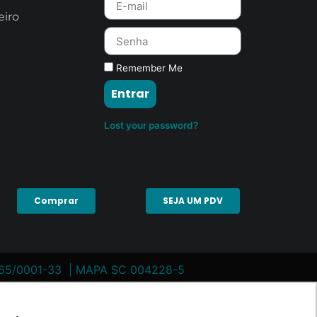
eiro
Remember Me
Entrar
Lost your password?
Comprar
SEJA UM PDV
465/0001-33 | MAPA SC 004228-5