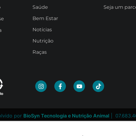
o
Saúde
Seja um parc
Bem Estar
se
Notícias
a
Nutrição
Raças
lvido por
BioSyn Tecnologia e Nutrição Animal
| 07.683.