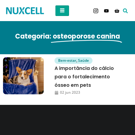
Categoria:
osteoporose canina
Bem-estar
,
Saúde
A importância do cálcio
para o fortalecimento
ósseo em pets
02 jun 2023