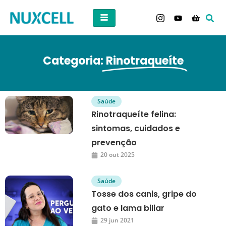
Categoria:
Rinotraqueíte
Saúde
Rinotraqueíte felina:
sintomas, cuidados e
prevenção
20 out 2025
Saúde
Tosse dos canis, gripe do
gato e lama biliar
29 jun 2021