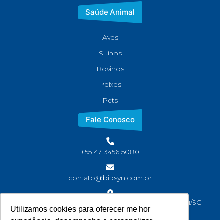
Saúde Animal
Aves
Suínos
Bovinos
Peixes
Pets
Fale Conosco
+55 47 3456 5080
contato@biosyn.com.br
Rua João Jaime Faria, S/N Bairro Corveta, Araquari/SC
Utilizamos cookies para oferecer melhor
CEP: 89245-000