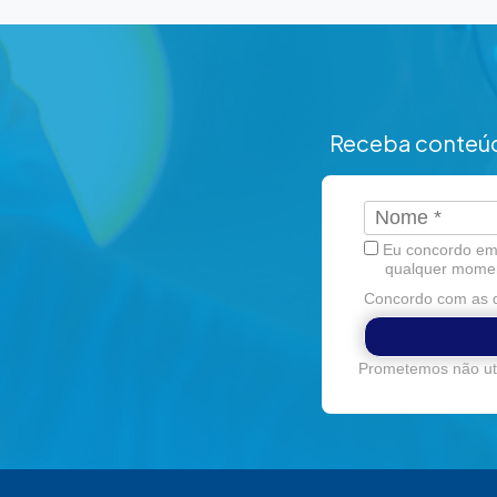
Receba conteúd
Eu concordo em 
qualquer mome
Concordo com as d
Prometemos não uti