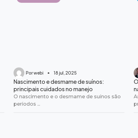
Por
webi
18 jul, 2025
Nascimento e desmame de suínos:
O
principais cuidados no manejo
n
O nascimento e o desmame de suínos são
A
períodos ...
p