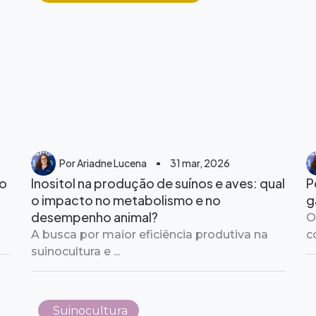
Por
Ariadne Lucena
31 mar, 2026
to
Inositol na produção de suínos e aves: qual
P
o impacto no metabolismo e no
g
desempenho animal?
O
A busca por maior eficiência produtiva na
c
suinocultura e ...
Suinocultura