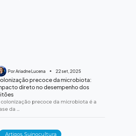
Por
Ariadne Lucena
22 set, 2025
olonização precoce da microbiota:
mpacto direto no desempenho dos
eitões
 colonização precoce da microbiota é a
ase da ...
Artigos
,
Suinocultura