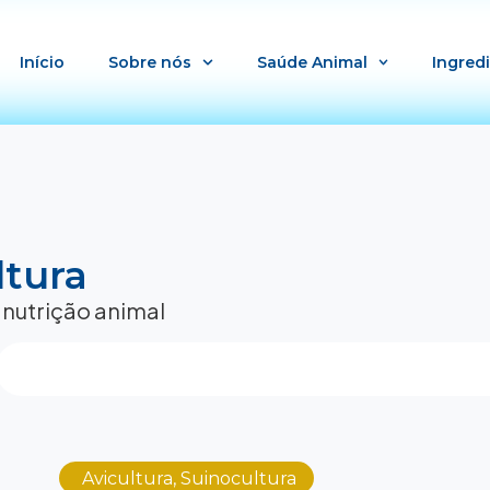
Início
Sobre nós
Saúde Animal
Ingred
ltura
 nutrição animal
Avicultura
,
Suinocultura