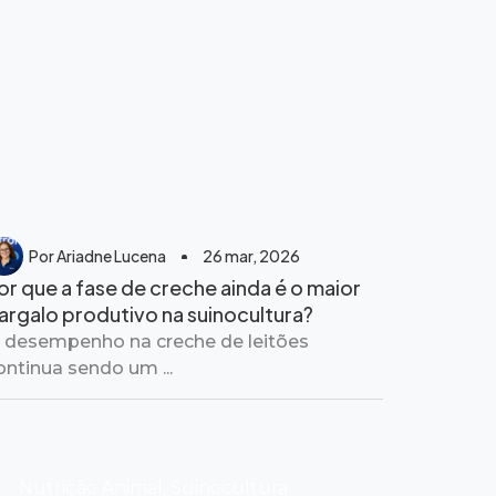
Por
Ariadne Lucena
26 mar, 2026
or que a fase de creche ainda é o maior
argalo produtivo na suinocultura?
 desempenho na creche de leitões
ontinua sendo um ...
Nutrição Animal
,
Suinocultura