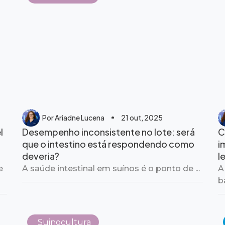
Por
Ariadne Lucena
21 out, 2025
l
Desempenho inconsistente no lote: será
C
que o intestino está respondendo como
i
deveria?
l
e
A saúde intestinal em suínos é o ponto de ...
A
b
Suinocultura