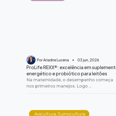
Por
Ariadne Lucena
03 jun, 2026
ProLife REXX®: excelência em suplemen
energético e probiótico para leitões
Na maternidade, o desempenho começa
nos primeiros manejos. Logo ...
Avicultura
,
Suinocultura