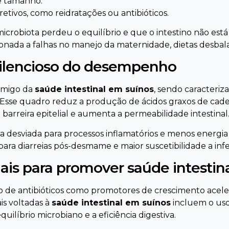
e tamanho.
tivos, como reidratações ou antibióticos.
icrobiota perdeu o equilíbrio e que o intestino não es
cionada a falhas no manejo da maternidade, dietas desba
 silencioso do desempenho
inimigo da
saúde intestinal em suínos
, sendo caracteriz
. Esse quadro reduz a produção de ácidos graxos de cade
 barreira epitelial e aumenta a permeabilidade intestinal
rgia desviada para processos inflamatórios e menos energi
 para diarreias pós-desmame e maior suscetibilidade a inf
nais para promover saúde intestin
o de antibióticos como promotores de crescimento acele
ais voltadas à
saúde intestinal em suínos
incluem o uso 
uilíbrio microbiano e a eficiência digestiva.