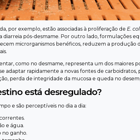
da, por exemplo, estão associadas à proliferação de
E. col
 a diarreia pós-desmame. Por outro lado, formulações eq
vorecem microrganismos benéficos, reduzem a produção d
is.
limentar, como no desmame, representa um dos maiores p
a se adaptar rapidamente a novas fontes de carboidratos,
ção, perda de integridade da mucosa e queda no dese
estino está desregulado?
po e são perceptíveis no dia a dia:
ecorrentes.
o e água.
 no ganho.