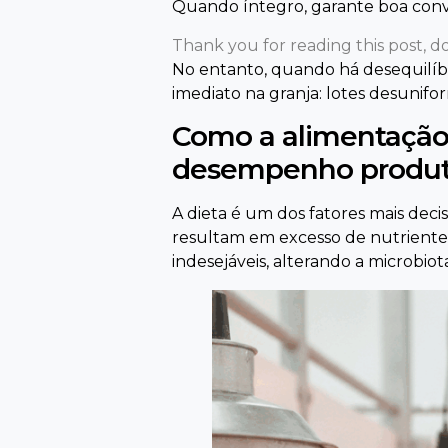
Quando íntegro, garante boa conver
Thank you for reading this post, do
No entanto, quando há desequilíbr
imediato na granja: lotes desunif
Como a alimentação i
desempenho produt
A dieta é um dos fatores mais deci
resultam em excesso de nutrientes 
indesejáveis, alterando a microbiot