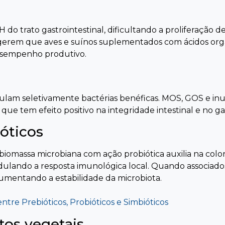
 do trato gastrointestinal, dificultando a proliferação 
ugerem que aves e suínos suplementados com ácidos o
desempenho produtivo.
imulam seletivamente bactérias benéficas. MOS, GOS e i
ue tem efeito positivo na integridade intestinal e no g
óticos
iomassa microbiana com ação probiótica auxilia na colon
ndo a resposta imunológica local. Quando associados a 
aumentando a estabilidade da microbiota.
ntre Prebióticos, Probióticos e Simbióticos
atos vegetais