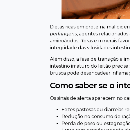
Dietas ricas em proteína mal digeri
perfringens
, agentes relacionados
aminoácidos, fibras e minerais fa
integridade das vilosidades intestina
Além disso, a fase de transição a
intestino imaturo do leitão precis
brusca pode desencadear inflama
Como saber se o int
Os sinais de alerta aparecem no cam
Fezes pastosas ou diarreias r
Redução no consumo de raçã
Perda de peso ou estagnação