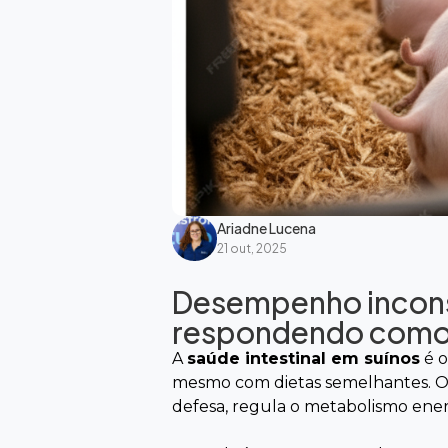
Ariadne Lucena
21 out, 2025
Desempenho inconsis
respondendo como
A
saúde intestinal em suínos
é o
mesmo com dietas semelhantes. O i
defesa, regula o metabolismo ene