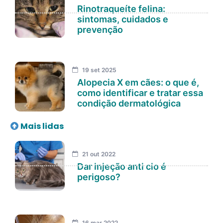
Rinotraqueíte felina:
sintomas, cuidados e
prevenção
19 set 2025
Alopecia X em cães: o que é,
como identificar e tratar essa
condição dermatológica
Mais lidas
21 out 2022
Dar injeção anti cio é
perigoso?
16 mar 2022