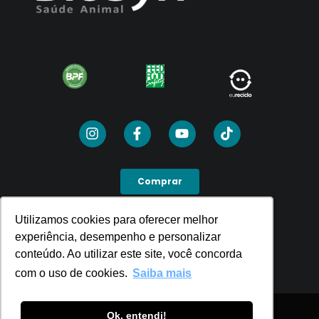
Comprar
Utilizamos cookies para oferecer melhor
Utilizamos cookies para oferecer melhor
SEJA UM PDV
experiência, desempenho e personalizar
experiência, desempenho e personalizar
conteúdo. Ao utilizar este site, você concorda
conteúdo. Ao utilizar este site, você concorda
com o uso de cookies.
com o uso de cookies.
Saiba mais
Saiba mais
Ok, entendi!
Ok, entendi!
Política de Privacidade