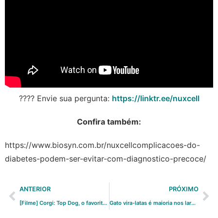
???? Envie sua pergunta:
https://linktr.ee/nuxcell
Confira também:
https://www.biosyn.com.br/nuxcellcomplicacoes-do-
diabetes-podem-ser-evitar-com-diagnostico-precoce/
ANTERIOR
PRÓXIMO
[Filme] Corgi: Top Dog, o favorito da rainha em apuros
Gato vira-latas é maioria nos lares brasileiros