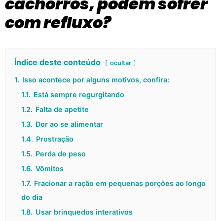
cachorros, podem sofrer
com refluxo?
Índice deste conteúdo
ocultar
1.
Isso acontece por alguns motivos, confira:
1.1.
Está sempre regurgitando
1.2.
Falta de apetite
1.3.
Dor ao se alimentar
1.4.
Prostração
1.5.
Perda de peso
1.6.
Vômitos
1.7.
Fracionar a ração em pequenas porções ao longo
do dia
1.8.
Usar brinquedos interativos