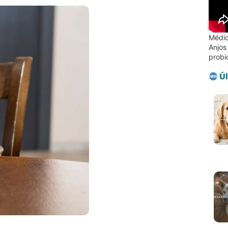
Médic
Anjos
probi
Úl