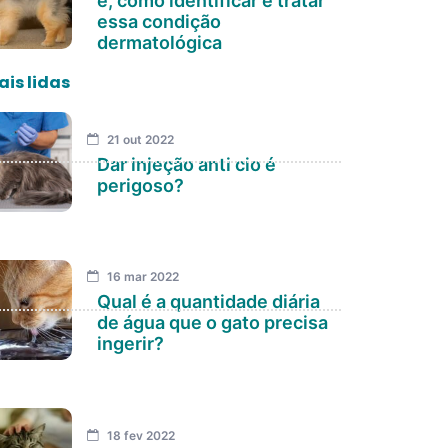
é, como identificar e tratar
essa condição
dermatológica
is lidas
21 out 2022
Dar injeção anti cio é
perigoso?
16 mar 2022
Qual é a quantidade diária
de água que o gato precisa
ingerir?
18 fev 2022