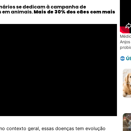
inários se dedicam à campanha de
s em animais.
Mais de 30% dos cães com mais
Médic
Anjos
probi
Úl
 no contexto geral, essas doenças tem evolução