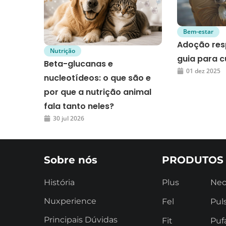
Bem-estar
Adoção res
Nutrição
guia para c
Beta-glucanas e
01 dez 2025
nucleotídeos: o que são e
por que a nutrição animal
fala tanto neles?
30 jul 2026
Sobre nós
PRODUTOS
História
Plus
Ne
Nuxperience
Fel
Pul
Principais Dúvidas
Fit
Puf