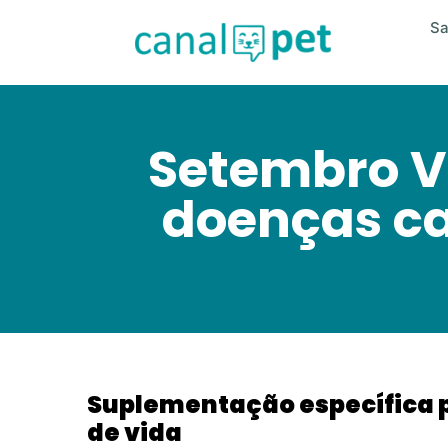
S
Setembro V
doenças c
Suplementação específica 
de vida