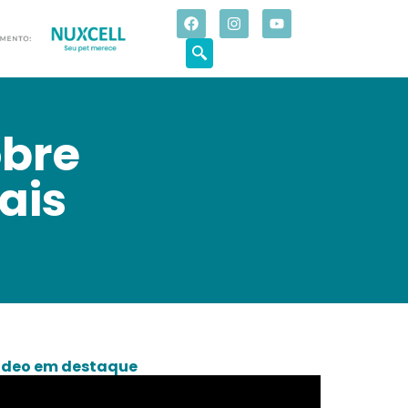
obre
ais
deo em destaque