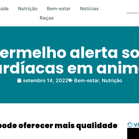
aúde
Nutrição
Bem-estar
Notícias
Raças
ermelho alerta s
ardíacas em anim
setembro 14, 2022
Bem-estar
,
Nutrição
pode oferecer mais qualidade
Ví