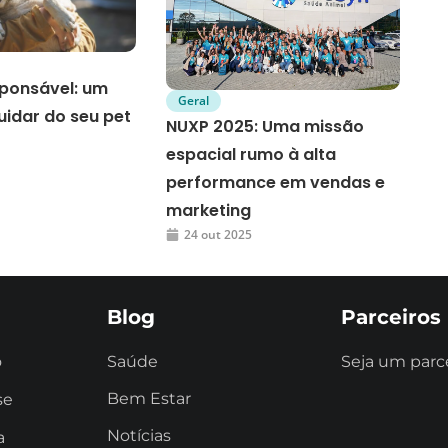
ponsável: um
Geral
uidar do seu pet
NUXP 2025: Uma missão
espacial rumo à alta
performance em vendas e
marketing
24 out 2025
Blog
Parceiros
o
Saúde
Seja um parc
Bem Estar
se
Notícias
a