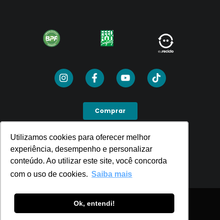
Comprar
Utilizamos cookies para oferecer melhor
Utilizamos cookies para oferecer melhor
SEJA UM PDV
experiência, desempenho e personalizar
experiência, desempenho e personalizar
conteúdo. Ao utilizar este site, você concorda
conteúdo. Ao utilizar este site, você concorda
com o uso de cookies.
com o uso de cookies.
Saiba mais
Saiba mais
Ok, entendi!
Ok, entendi!
Política de Privacidade