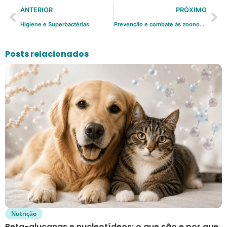
ANTERIOR
PRÓXIMO
Higiene e Superbactérias
Prevenção e combate às zoonoses
Posts relacionados
Nutrição
Beta-glucanas e nucleotídeos: o que são e por que