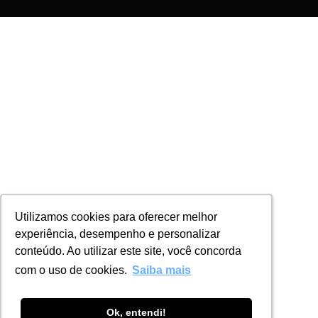
Utilizamos cookies para oferecer melhor
Utilizamos cookies para oferecer melhor
experiência, desempenho e personalizar
experiência, desempenho e personalizar
conteúdo. Ao utilizar este site, você concorda
conteúdo. Ao utilizar este site, você concorda
com o uso de cookies.
com o uso de cookies.
Saiba mais
Saiba mais
Ok, entendi!
Ok, entendi!