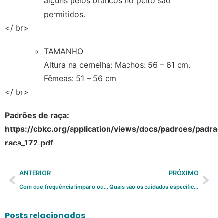
alguns pelos brancos no peito são
permitidos.
</ br>
TAMANHO
Altura na cernelha: Machos: 56 – 61 cm.
Fêmeas: 51 – 56 cm
</ br>
Padrões de raça:
https://cbkc.org/application/views/docs/padroes/padra
raca_172.pdf
ANTERIOR
PRÓXIMO
Com que frequência limpar o ouvido do seu cão?
Quais são os cuidados específicos com cadelas gestantes?
Posts relacionados