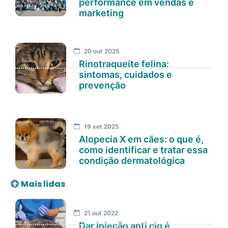
performance em vendas e
marketing
20 out 2025
Rinotraqueíte felina:
sintomas, cuidados e
prevenção
19 set 2025
Alopecia X em cães: o que é,
como identificar e tratar essa
condição dermatológica
Mais lidas
21 out 2022
Dar injeção anti cio é