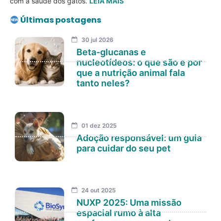
com a saúde dos gatos.
LEIA MAIS
Últimas postagens
30 jul 2026
Beta-glucanas e
nucleotídeos: o que são e por
que a nutrição animal fala
tanto neles?
01 dez 2025
Adoção responsável: um guia
para cuidar do seu pet
24 out 2025
NUXP 2025: Uma missão
espacial rumo à alta