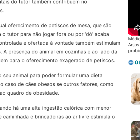
ntais do tutor também contribuem no
s.
ual oferecimento de petiscos de mesa, que são
 tutor para não jogar fora ou por ‘dó’ acaba
Médic
controlada e ofertada à vontade também estimulam
Anjos
probi
s. A presença do animal em cozinhas e ao lado da
uem para o oferecimento exagerado de petiscos.
Úl
 seu animal para poder formular uma dieta
no caso de cães obesos se outros fatores, como
 ao quadro de obesidade.
uando há uma alta ingestão calórica com menor
e caminhada e brincadeiras ao ar livre estimula o