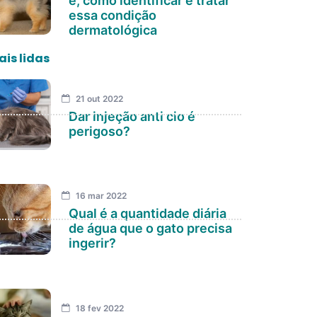
é, como identificar e tratar
essa condição
dermatológica
is lidas
21 out 2022
Dar injeção anti cio é
perigoso?
16 mar 2022
Qual é a quantidade diária
de água que o gato precisa
ingerir?
18 fev 2022