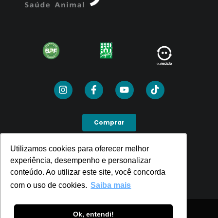
Comprar
Utilizamos cookies para oferecer melhor
Utilizamos cookies para oferecer melhor
SEJA UM PDV
experiência, desempenho e personalizar
experiência, desempenho e personalizar
conteúdo. Ao utilizar este site, você concorda
conteúdo. Ao utilizar este site, você concorda
com o uso de cookies.
com o uso de cookies.
Saiba mais
Saiba mais
Ok, entendi!
Ok, entendi!
Política de Privacidade