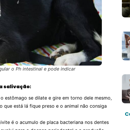
lar o Ph intestinal e pode indicar
a salivação:
o estômago se dilate e gire em torno dele mesmo,
 que está lá fique preso e o animal não consiga
C
vite é o acumulo de placa bacteriana nos dentes