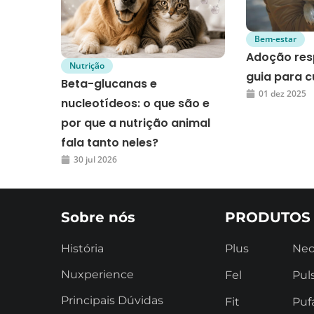
Bem-estar
Adoção res
Nutrição
guia para c
Beta-glucanas e
01 dez 2025
nucleotídeos: o que são e
por que a nutrição animal
fala tanto neles?
30 jul 2026
Sobre nós
PRODUTOS
História
Plus
Ne
Nuxperience
Fel
Pul
Principais Dúvidas
Fit
Puf