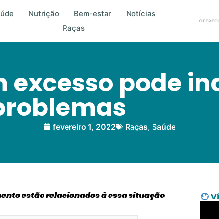
aúde
Nutrição
Bem-estar
Notícias
Raças
 excesso pode in
problemas
fevereiro 1, 2022
Raças
,
Saúde
nto estão relacionados à essa situação
Ví