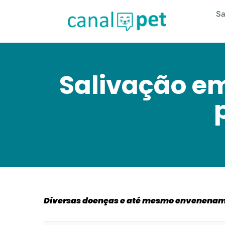
S
Salivação em
Diversas doenças e até mesmo envenename