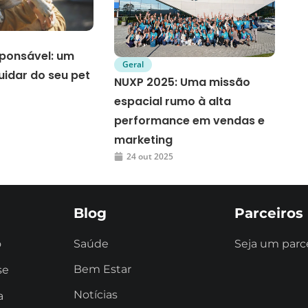
ponsável: um
Geral
uidar do seu pet
NUXP 2025: Uma missão
espacial rumo à alta
performance em vendas e
marketing
24 out 2025
Blog
Parceiros
o
Saúde
Seja um parc
Bem Estar
se
Notícias
a