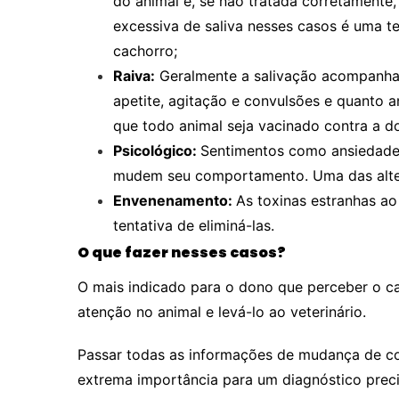
do animal e, se não tratada corretamente,
excessiva de saliva nesses casos é uma t
cachorro;
Raiva:
Geralmente a salivação acompanha 
apetite, agitação e convulsões e quanto a
que todo animal seja vacinado contra a d
Psicológico
:
Sentimentos como ansiedade
mudem seu comportamento. Uma das alter
Envenenamento:
As toxinas estranhas a
tentativa de eliminá-las.
O que fazer nesses casos?
O mais indicado para o dono que perceber o ca
atenção no animal e levá-lo ao veterinário.
Passar todas as informações de mudança de co
extrema importância para um diagnóstico preci