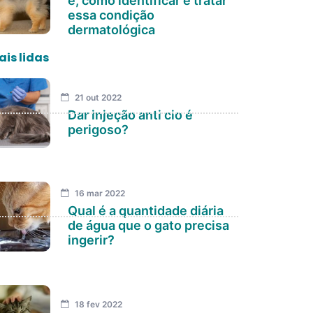
é, como identificar e tratar
essa condição
dermatológica
is lidas
21 out 2022
Dar injeção anti cio é
perigoso?
16 mar 2022
Qual é a quantidade diária
de água que o gato precisa
ingerir?
18 fev 2022