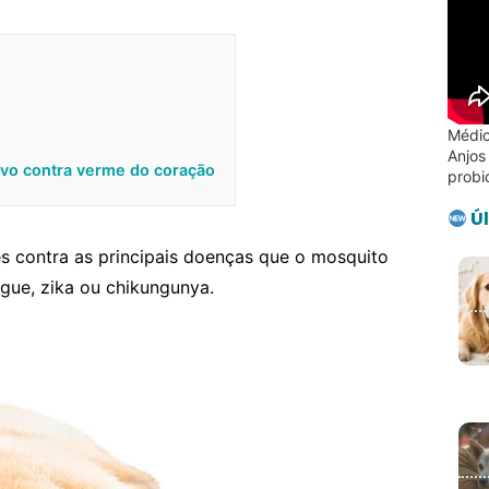
Médic
Anjos
tivo contra verme do coração
probi
Úl
es contra as principais doenças que o mosquito
gue, zika ou chikungunya.