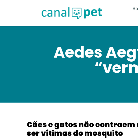
S
Aedes Aegy
“ver
Cães e gatos não contrae
ser vítimas do mosquito