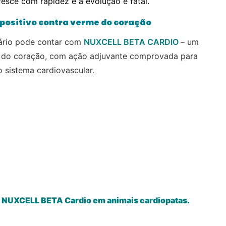
resce com rapidez e a evolução é fatal.
o positivo contra verme do coração
nário pode contar com
NUXCELL BETA CARDIO
– um
de do coração, com ação adjuvante comprovada para
 sistema cardiovascular.
de NUXCELL BETA Cardio em animais cardiopatas.