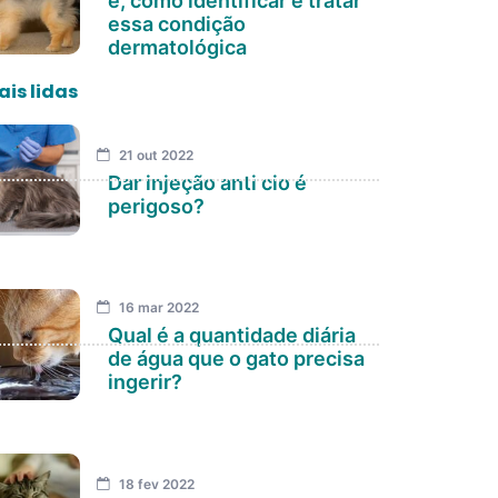
é, como identificar e tratar
essa condição
dermatológica
is lidas
21 out 2022
Dar injeção anti cio é
perigoso?
16 mar 2022
Qual é a quantidade diária
de água que o gato precisa
ingerir?
18 fev 2022