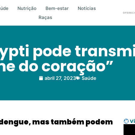
aúde
Nutrição
Bem-estar
Notícias
Raças
pti pode transmi
me do coração”
abril 27, 2023
Saúde
m dengue, mas também podem
Ví